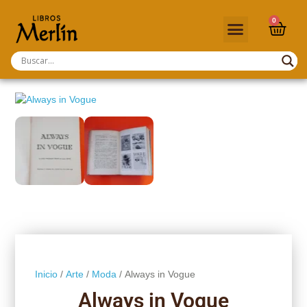
0
Inicio
/
Arte
/
Moda
/ Always in Vogue
Always in Vogue