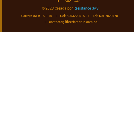
© 2023 Creada por
Resistance SAS
Carrera 8A # 15 – 70 | Cel: 3203220615 | Tel: 601 7020778
|
contacto@libreriamerlin.com.co