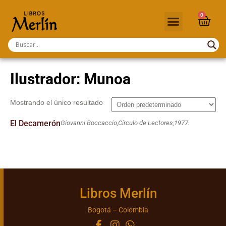
0
Ilustrador: Munoa
Mostrando el único resultado
El Decamerón
Giovanni Boccaccio,
Círculo de Lectores,
1977.
Libros Merlín
Bogotá – Colombia