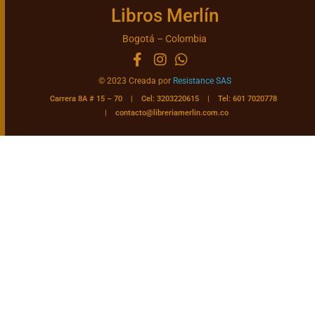
Libros Merlín
Bogotá – Colombia
© 2023 Creada por
Resistance SAS
Carrera 8A # 15 – 70 | Cel: 3203220615 | Tel: 601 7020778
|
contacto@libreriamerlin.com.co