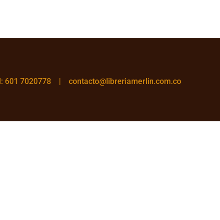
el: 601 7020778 |
contacto@libreriamerlin.com.co