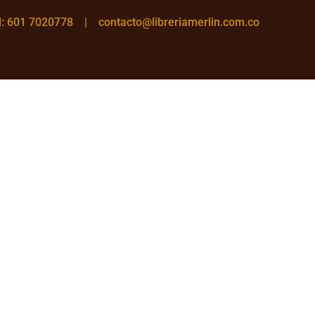
el: 601 7020778 |
contacto@libreriamerlin.com.co