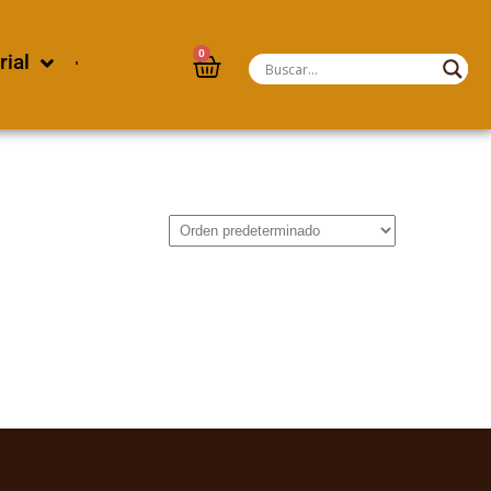
0
rial