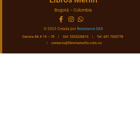
Bogotá – Colombia
© 2023 Creada por
Resistance SAS
Carrera 8A # 15 – 70 | Cel: 3203220615 | Tel: 601 7020778
|
contacto@libreriamerlin.com.co