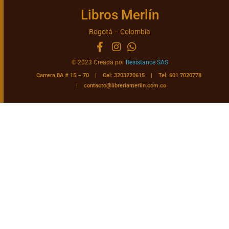
Libros Merlín
Bogotá – Colombia
© 2023 Creada por
Resistance SAS
Carrera 8A # 15 – 70 | Cel: 3203220615 | Tel: 601 7020778
|
contacto@libreriamerlin.com.co