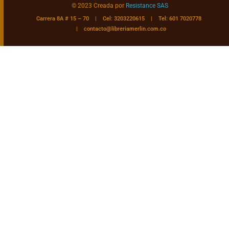
© 2023 Creada por
Resistance SAS
Carrera 8A # 15 – 70 | Cel: 3203220615 | Tel: 601 7020778
|
contacto@libreriamerlin.com.co