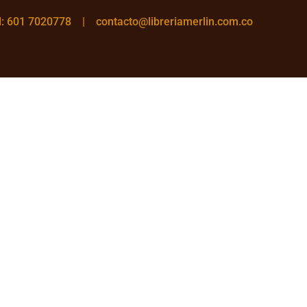
el: 601 7020778 |
contacto@libreriamerlin.com.co