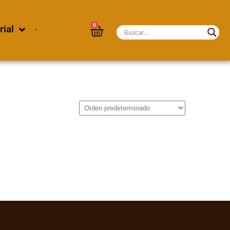
0
rial