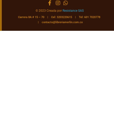
© 2023 Creada por
Resistance SAS
Carrera 8A # 15 – 70 | Cel: 3203220615 | Tel: 601 7020778
|
contacto@libreriamerlin.com.co