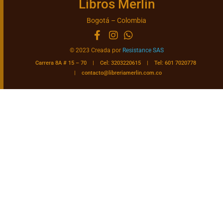
Libros Merlín
Bogotá – Colombia
© 2023 Creada por
Resistance SAS
Carrera 8A # 15 – 70 | Cel: 3203220615 | Tel: 601 7020778
|
contacto@libreriamerlin.com.co