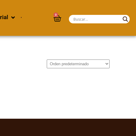
0
rial