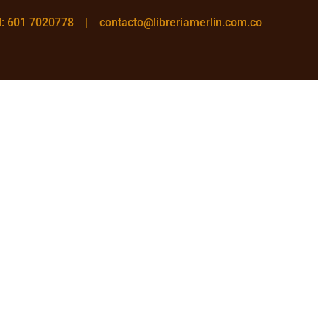
el: 601 7020778 |
contacto@libreriamerlin.com.co