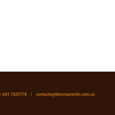
el: 601 7020778 |
contacto@libreriamerlin.com.co