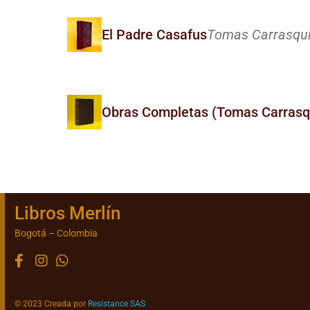
El Padre Casafus
Tomas Carrasquil
Obras Completas (Tomas Carrasqu
Libros Merlín
Bogotá – Colombia
© 2023 Creada por
Resistance SAS