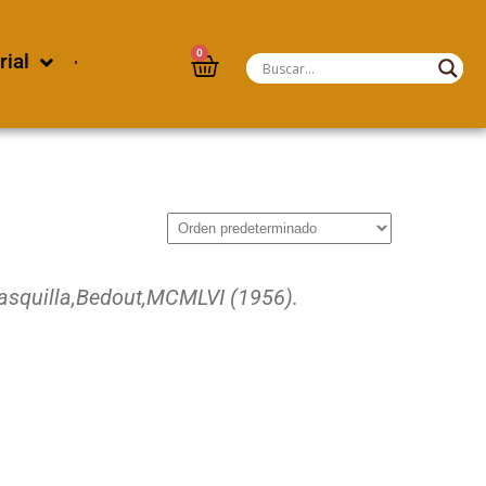
0
rial
squilla,
Bedout,
MCMLVI (1956).