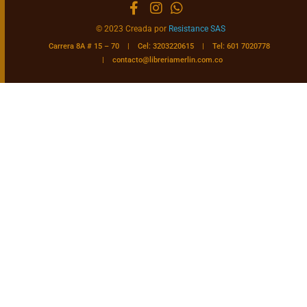
© 2023 Creada por
Resistance SAS
Carrera 8A # 15 – 70 | Cel: 3203220615 | Tel: 601 7020778
|
contacto@libreriamerlin.com.co