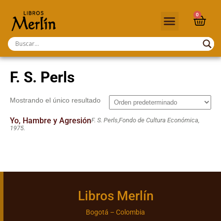
0
F. S. Perls
Mostrando el único resultado
Yo, Hambre y Agresión
F. S. Perls,
Fondo de Cultura Económica,
1975.
Libros Merlín
Bogotá – Colombia