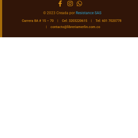
© 2023 Creada por
Resistance SAS
Carrera 8A # 15 – 70 | Cel: 3203220615 | Tel: 601 7020778
|
contacto@libreriamerlin.com.co