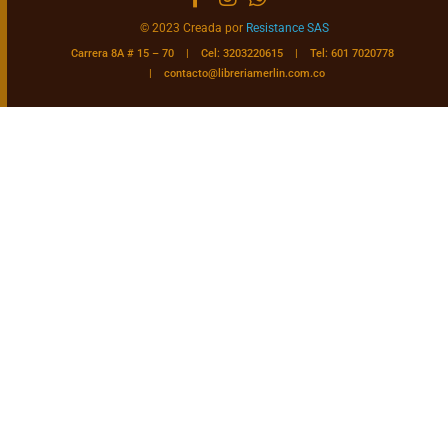
© 2023 Creada por
Resistance SAS
Carrera 8A # 15 – 70 | Cel: 3203220615 | Tel: 601 7020778
|
contacto@libreriamerlin.com.co