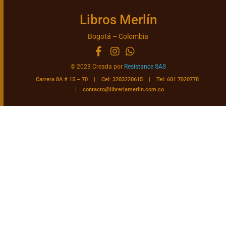
Libros Merlín
Bogotá – Colombia
© 2023 Creada por
Resistance SAS
Carrera 8A # 15 – 70 | Cel: 3203220615 | Tel: 601 7020778
|
contacto@libreriamerlin.com.co