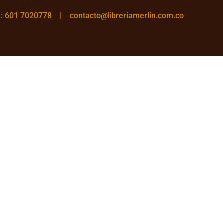
el: 601 7020778 |
contacto@libreriamerlin.com.co