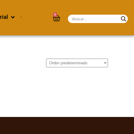
0
rial