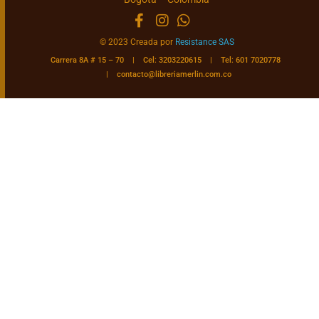
© 2023 Creada por
Resistance SAS
Carrera 8A # 15 – 70 | Cel: 3203220615 | Tel: 601 7020778
|
contacto@libreriamerlin.com.co