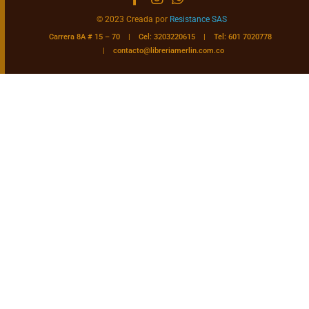
© 2023 Creada por
Resistance SAS
Carrera 8A # 15 – 70 | Cel: 3203220615 | Tel: 601 7020778
|
contacto@libreriamerlin.com.co