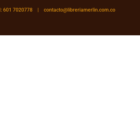
el: 601 7020778 |
contacto@libreriamerlin.com.co