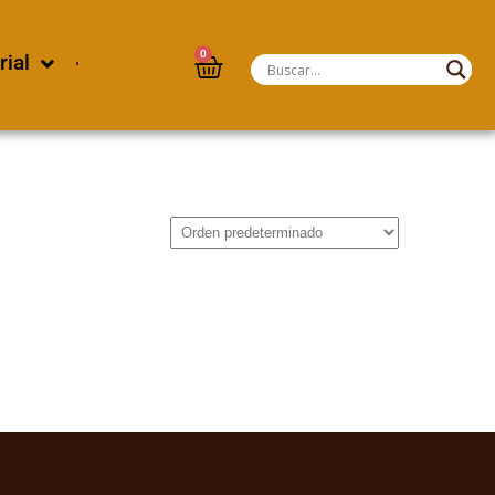
0
rial