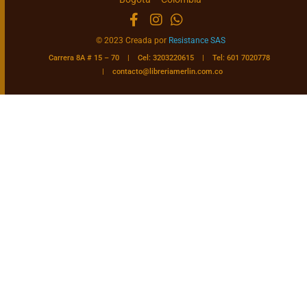
© 2023 Creada por
Resistance SAS
Carrera 8A # 15 – 70 | Cel: 3203220615 | Tel: 601 7020778
|
contacto@libreriamerlin.com.co