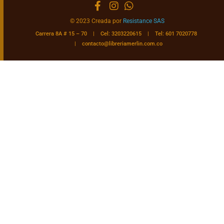
© 2023 Creada por
Resistance SAS
Carrera 8A # 15 – 70 | Cel: 3203220615 | Tel: 601 7020778
|
contacto@libreriamerlin.com.co