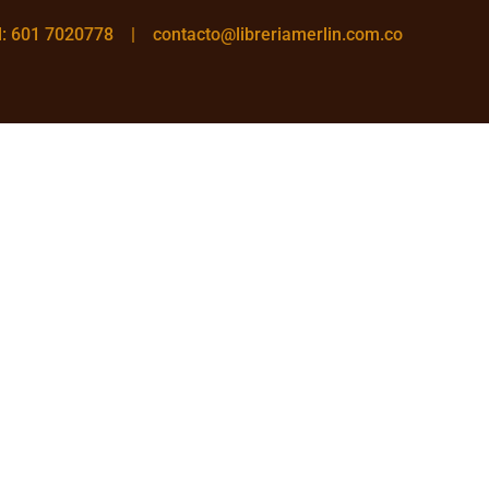
el: 601 7020778 |
contacto@libreriamerlin.com.co