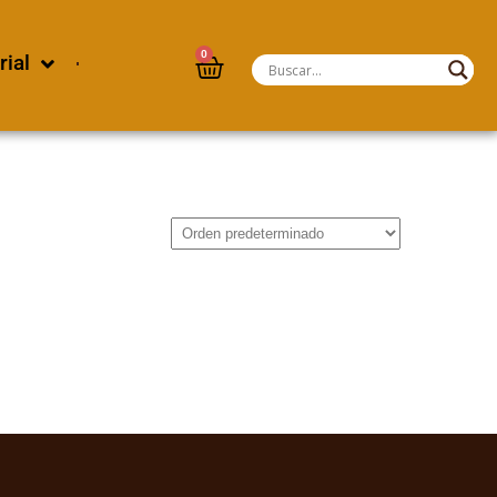
0
rial