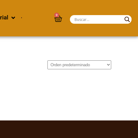
0
rial