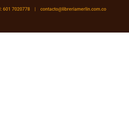
el: 601 7020778 |
contacto@libreriamerlin.com.co