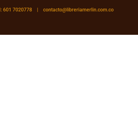
el: 601 7020778 |
contacto@libreriamerlin.com.co