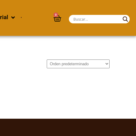
0
rial