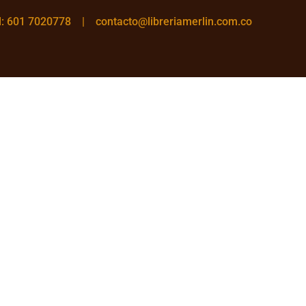
el: 601 7020778 |
contacto@libreriamerlin.com.co