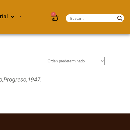
0
rial
o,
Progreso,
1947.