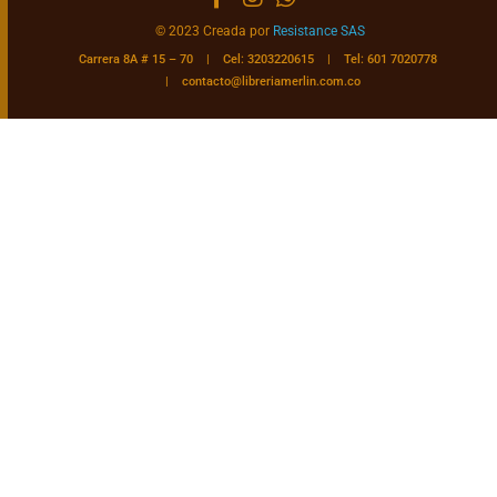
© 2023 Creada por
Resistance SAS
Carrera 8A # 15 – 70 | Cel: 3203220615 | Tel: 601 7020778
|
contacto@libreriamerlin.com.co