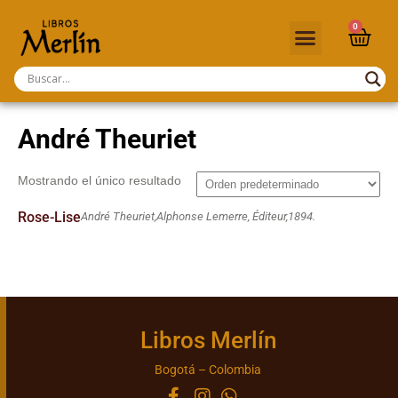
0
André Theuriet
Mostrando el único resultado
Rose-Lise
André Theuriet,
Alphonse Lemerre, Éditeur,
1894.
Libros Merlín
Bogotá – Colombia