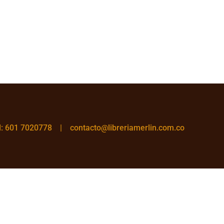
el: 601 7020778 |
contacto@libreriamerlin.com.co