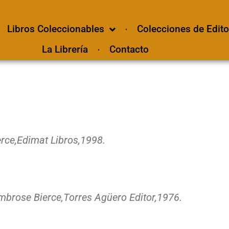
Libros Coleccionables
Colecciones de Edito
La Librería
Contacto
rce,
Edimat Libros,
1998.
mbrose Bierce,
Torres Agüero Editor,
1976.