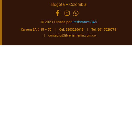
Bogotá – Colombia
© 2023 Creada por
Resistance SAS
Carrera 8A # 15 – 70 | Cel: 3203220615 | Tel: 601 7020778
|
contacto@libreriamerlin.com.co