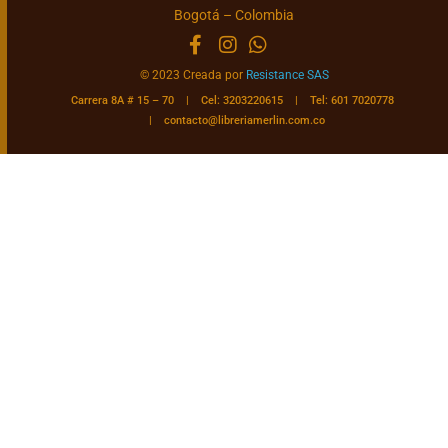
Bogotá – Colombia
© 2023 Creada por
Resistance SAS
Carrera 8A # 15 – 70 | Cel: 3203220615 | Tel: 601 7020778
|
contacto@libreriamerlin.com.co